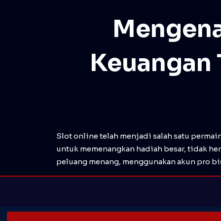
Mengenal
Keuangan T
Slot online telah menjadi salah satu permai
untuk memenangkan hadiah besar, tidak he
peluang menang, menggunakan akun pro bisa