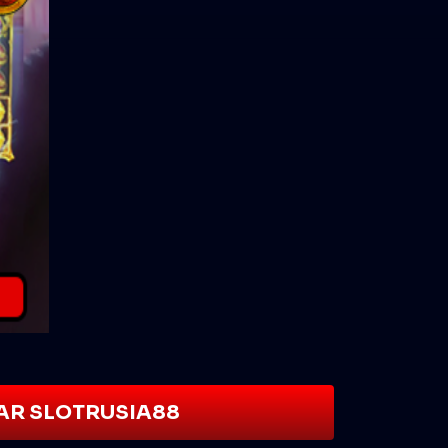
AR SLOTRUSIA88